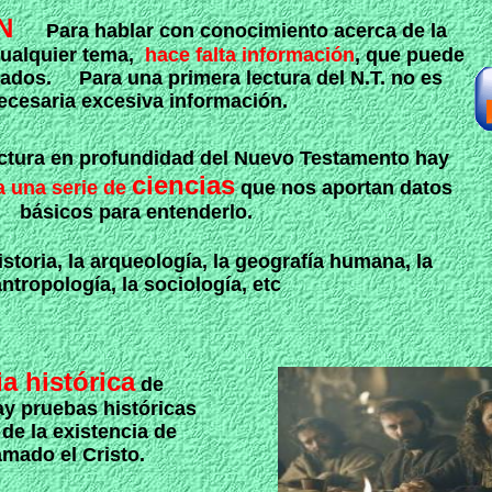
N
Para hablar con conocimiento acerca de la
cualquier tema,
hace falta información
, que puede
rados. Para una primera lectura del N.T. no es
ecesaria excesiva información.
ectura en profundidad del Nuevo Testamento hay
ciencias
a una serie de
que nos aportan datos
básicos para entenderlo.
istoria, la arqueología, la geografía humana, la
ntropología, la sociología, etc
ia histórica
de
ay pruebas históricas
de la existencia de
amado el Cristo.