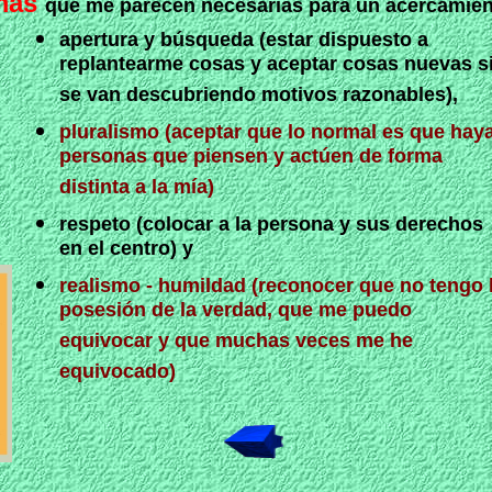
imas
que me parecen necesarias para un acercamiento
apertura y búsqueda (estar dispuesto a
replantearme cosas y aceptar cosas nuevas s
se van descubriendo motivos razonables),
pluralismo (aceptar que lo normal es que hay
personas que piensen y actúen de forma
distinta a la mía)
respeto (colocar a la persona y sus derechos
en el centro) y
realismo - humildad (reconocer que no tengo 
posesión de la verdad, que me puedo
equivocar y que muchas veces me he
equivocado)