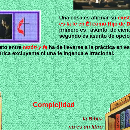
U
na cosa es afirmar su
exist
es la fe en Él como Hijo de 
primero es asunto de
cienc
segundo es asunto de opción
peto entre
razón y fe
ha de llevarse a la práctica en es
írica excluyente ni una fe ingenua e irracional.
Complejidad
la Biblia
no es un libro