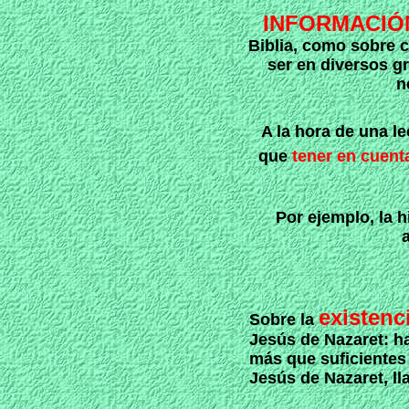
INFORMACIÓ
Biblia, como sobre 
ser en diversos g
n
A la hora de una l
que
tener en cuent
Por ejemplo, la h
a
existenc
Sobre la
Jesús de Nazaret: h
más que suficientes 
Jesús de Nazaret, ll