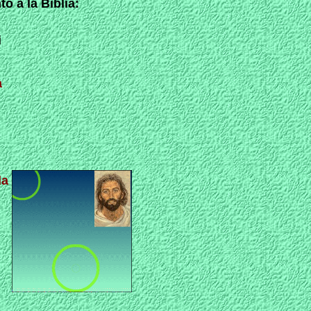
 a la Biblia:
i
a
la