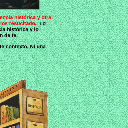
encia histórica y otra
Dios resucitado
. Lo
ia histórica y lo
 de fe.
te contexto. Ni una