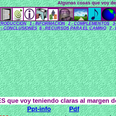
Algunas cosas que voy descubriendo y 
NTRODUCCIÓN
1 - INFORMACIÓN
2 - COMPLEMENTOS
3
5 - CONCLUSIONES
6 - RECURSOS PARA EL CAMINO
7 
ES
que voy teniendo claras al margen de
Ppt-info
Pdf