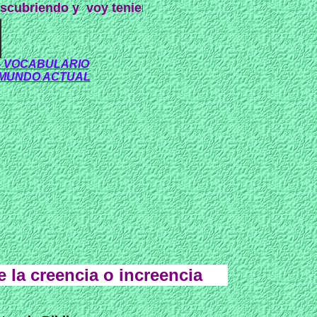
voy teniendo claras y algunas preguntas que me vo
- VOCABULARIO
- MUNDO ACTUAL
 la creencia o increencia